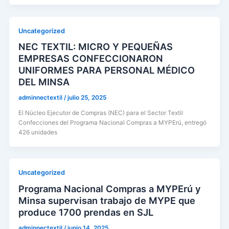
Uncategorized
NEC TEXTIL: MICRO Y PEQUEÑAS
EMPRESAS CONFECCIONARON
UNIFORMES PARA PERSONAL MÉDICO
DEL MINSA
adminnectextil
/
julio 25, 2025
El Núcleo Ejecutor de Compras (NEC) para el Sector Textil
Confecciones del Programa Nacional Compras a MYPErú, entregó
426 unidades
Uncategorized
Programa Nacional Compras a MYPErú y
Minsa supervisan trabajo de MYPE que
produce 1700 prendas en SJL
adminnectextil
/
junio 14, 2025