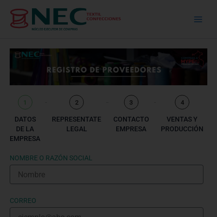
Skip
to
content
1
2
3
4
DATOS
REPRESENTATE
CONTACTO
VENTAS Y
DE LA
LEGAL
EMPRESA
PRODUCCIÓN
EMPRESA
NOMBRE O RAZÓN SOCIAL
CORREO